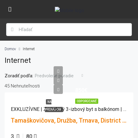
Domov
Internet
Internet
Zoradiť podľa:
Predvolené poradie
45 Nehnuteľnosti
850€
ODPORÚČANÉ
NA
EXKLUZÍVNE | Zariadený 3-izbový byt s balkónom | Tamaškovičova, Trnava
PRENÁJOM
Tamaškovičova, Družba, Trnava, District of Trnava, Region of Trnava, 917 01, Slovakia
3
80