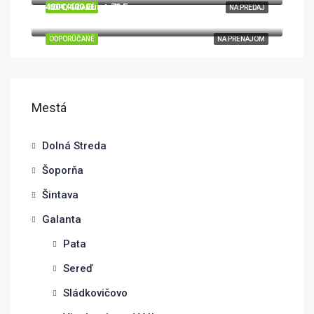
400€/400 Eur + 70 Eur
ODPORÚČANÉ
NA PREDAJ
Sokolovce, okres Piešťany, Trnavský kraj, 922 31, Slovensko
ODPORÚČANÉ
NA PRENÁJOM
Mestá
Dolná Streda
Šoporňa
Šintava
Galanta
Pata
Sereď
Sládkovičovo