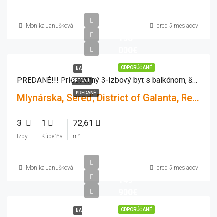
Monika Janušková
pred 5 mesiacov
158
000€
ODPORÚČANÉ
NA
PREDANÉ!!! Priestranný 3-izbový byt s balkónom, šatníkom a krásnym výhľadom – Sereď, Mlynárska
PREDAJ
PREDANÉ
Mlynárska, Sereď, District of Galanta, Region of Trnava, Western Slovakia, 926 01, Slovakia
3
1
72,61
Izby
Kúpeľňa
m²
Monika Janušková
pred 5 mesiacov
149
900€
ODPORÚČANÉ
NA