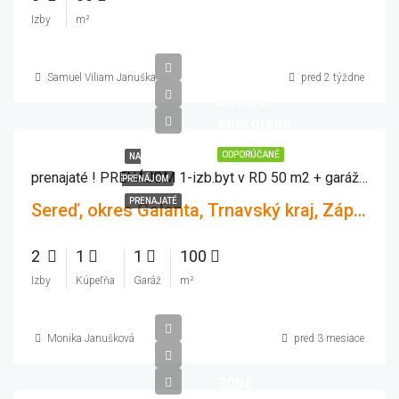
Izby
m²
Samuel Viliam Januška
pred 2 týždne
500€/s
energiami
ODPORÚČANÉ
NA
prenajaté ! PRENÁJOM 1-izb.byt v RD 50 m2 + garáž 50 m2, parkovacie miesta
PRENÁJOM
PRENAJATÉ
Sereď, okres Galanta, Trnavský kraj, Západné Slovensko, 926 01, Slovensko
2
1
1
100
Izby
Kúpeľňa
Garáž
m²
Monika Janušková
pred 3 mesiace
300€