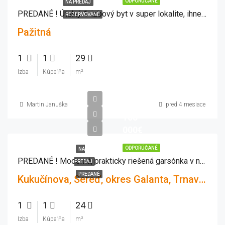
ODPORÚČANÉ
NA PREDAJ
PREDANÉ ! Útulný 1-izbový byt v super lokalite, ihneď voľný
REZERVOVANÉ
Pažitná
1
1
29
Izba
Kúpeľňa
m²
Martin Januška
pred 4 mesiace
108
000€
ODPORÚČANÉ
NA
PREDANÉ ! Moderná, prakticky riešená garsónka v novostavbe MEANDER Sereď
PREDAJ
PREDANÉ
Kukučínova, Sereď, okres Galanta, Trnavský kraj, Západné Slovensko, 926 01, Slovensko
1
1
24
Izba
Kúpeľňa
m²