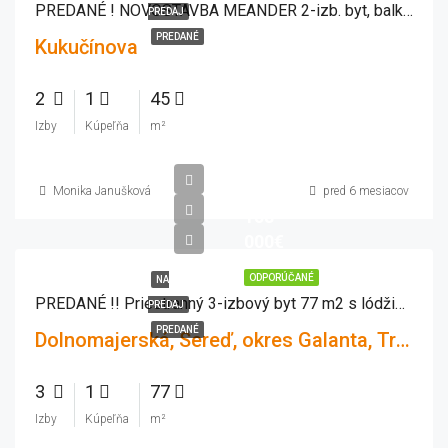
PREDANÉ ! NOVOSTAVBA MEANDER 2-izb. byt, balkón, lódžia, zariadený
PREDAJ
PREDANÉ
Kukučínova
2
1
45
Izby
Kúpeľňa
m²
Monika Janušková
pred 6 mesiacov
158
000€
ODPORÚČANÉ
NA
PREDANÉ !! Priestranný 3-izbový byt 77 m2 s lódžiou, pivnicou vo vyhľadávanej lokalite mesta SEREĎ
PREDAJ
PREDANÉ
Dolnomajerská, Sereď, okres Galanta, Trnavský kraj, Západné Slovensko, 926 01, Slovensko
3
1
77
Izby
Kúpeľňa
m²