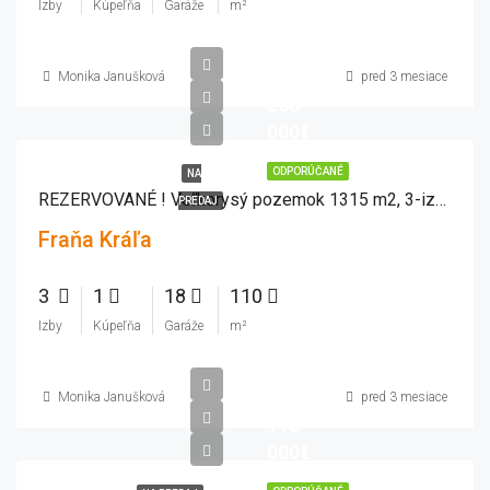
Izby
Kúpeľňa
Garáže
m²
Monika Janušková
pred 3 mesiace
238
000€
ODPORÚČANÉ
NA
REZERVOVANÉ ! Veľkorysý pozemok 1315 m2, 3-izb. RD, garáž, letná kuchyňa, vírivka , záhrada
PREDAJ
Fraňa Kráľa
3
1
18
110
Izby
Kúpeľňa
Garáže
m²
Monika Janušková
pred 3 mesiace
115
000€