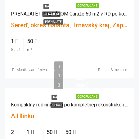
ODPORÚČANÉ
NA
PRENAJATÉ ! PRENÁJOM Garáže 50 m2 v RD po kompletnej rekonštrukcii
PRENÁJOM
PRENAJATÉ
Sereď, okres Galanta, Trnavský kraj, Západné Slovensko, 926 01, Slovensko
1
50
Garáž
m²
Monika Janušková
pred 3 mesiace
229
000€
ODPORÚČANÉ
NA
Kompaktný rodinný dom po kompletnej rekonštrukcii + priestranná garáž 50 m2 – ideálne bývanie aj podnikanie!
PREDAJ
A.Hlinku
2
1
50
50