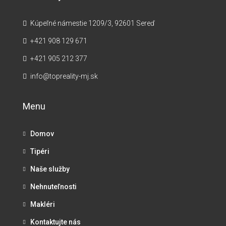
Kúpeľné námestie 1209/3, 92601 Sereď
+421 908 129 671
+421 905 212 377
info@topreality-mj.sk
Menu
Domov
Tipéri
Naše služby
Nehnuteľnosti
Makléri
Kontaktujte nás