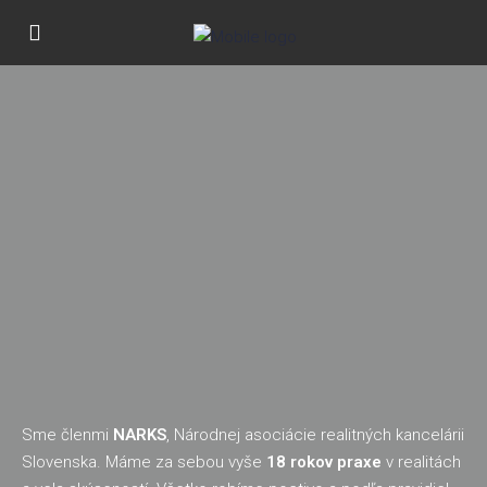
Sme členmi
NARKS
, Národnej asociácie realitných kancelárii
Slovenska. Máme za sebou vyše
18 rokov praxe
v realitách