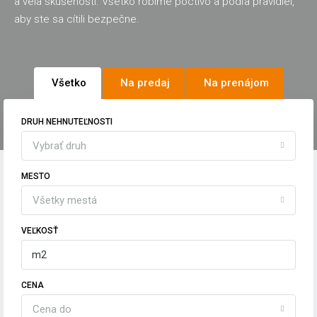
a vela skúseností. Všetko robíme poctivo a podľa pravidiel,
aby ste sa cítili bezpečne.
Všetko
Na predaj
Na prenájom
DRUH NEHNUTEĽNOSTI
Vybrať druh
MESTO
Všetky mestá
VEĽKOSŤ
CENA
Cena do