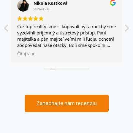
Nikola Kostková
2026-05-16
Cez top reality sme si kupovali byt a radi by sme
vyzdvihli príjemný a ústretový prístup. Pani
majiteľka a pán majiteľ veľmi mili ľudia, ochotní
zodpovedať naše otázky. Boli sme spokojní.
Odporúčame 🙂
Čítaj viac
Zanechajte nám recenziu