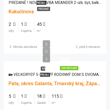
PREDANÉ ! NOVOSTAVBA MEANDER 2-izb. byt, balkón, lódžia, zariadený
PREDAJ
PREDANÉ
Kukučínova
2
1
45
Izby
Kúpeľňa
m²
Monika Janušková
pred 6 mesiacov
165
000€
ODPORÚČANÉ
NA
🏡 VEĽKORYSÝ 5-IZBOVÝ RODINNÝ DOM S DVOMA VCHODMI, GARÁŽOU, ZÁHRADOU A INVESTIČNÝM POTENCIÁLOM, 1544 m2
PREDAJ
Pata, okres Galanta, Trnavský kraj, Západné Slovensko, 925 53, Slovensko
5
1
18
115
Izby
Kúpeľňa
Garáže
m²