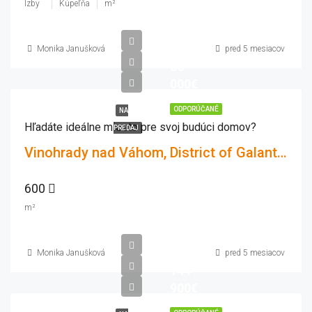
Izby
Kúpeľňa
m²
Monika Janušková
pred 5 mesiacov
66
000€
ODPORÚČANÉ
NA
Hľadáte ideálne miesto pre svoj budúci domov?
PREDAJ
Vinohrady nad Váhom, District of Galanta, Region of Trnava, Western Slovakia, 925 55, Slovakia
600
m²
Monika Janušková
pred 5 mesiacov
144
900€