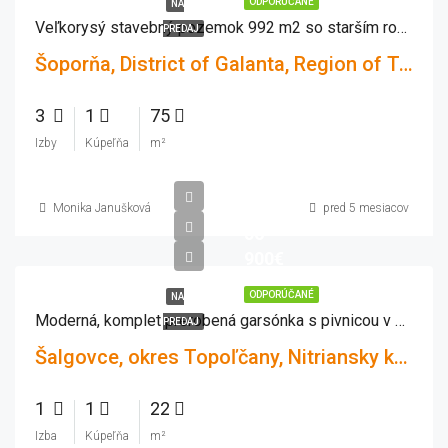
ODPORÚČANÉ
NA
Veľkorysý stavebný pozemok 992 m2 so starším rodinný domom
PREDAJ
Šoporňa, District of Galanta, Region of Trnava, Western Slovakia, 925 52, Slovakia
3
1
75
Izby
Kúpeľňa
m²
Monika Janušková
pred 5 mesiacov
56
900€
ODPORÚČANÉ
NA
Moderná, komplet prerobená garsónka s pivnicou v obci Šalgovce-ihneď voľná !
PREDAJ
Šalgovce, okres Topoľčany, Nitriansky kraj, Západné Slovensko, 956 06, Slovensko
1
1
22
Izba
Kúpeľňa
m²