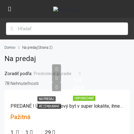
Domov
Na predaj
(Strana 2)
Na predaj
Zoradiť podľa:
Predvolené poradie
115
78 Nehnuteľnosti
000€
ODPORÚČANÉ
NA PREDAJ
PREDANÉ ! Útulný 1-izbový byt v super lokalite, ihneď voľný
REZERVOVANÉ
Pažitná
1
1
29