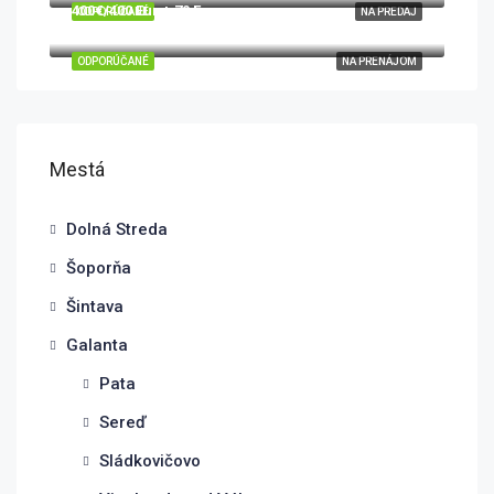
400€/400 Eur + 70 Eur
ODPORÚČANÉ
NA PREDAJ
Sokolovce, okres Piešťany, Trnavský kraj, 922 31, Slovensko
ODPORÚČANÉ
NA PRENÁJOM
Mestá
Dolná Streda
Šoporňa
Šintava
Galanta
Pata
Sereď
Sládkovičovo