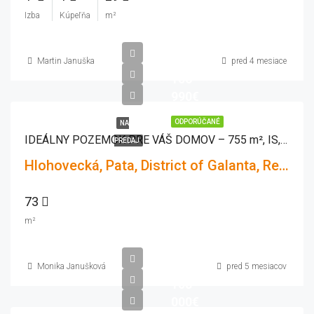
Izba
Kúpeľňa
m²
Martin Januška
pred 4 mesiace
106
990€
ODPORÚČANÉ
NA
IDEÁLNY POZEMOK PRE VÁŠ DOMOV – 755 m², IS, POKOJNÁ LOKALITA PATA
PREDAJ
Hlohovecká, Pata, District of Galanta, Region of Trnava, Western Slovakia, 925 53, Slovakia
73
m²
Monika Janušková
pred 5 mesiacov
108
000€