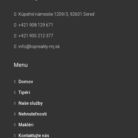
Kúpeľné námestie 1209/3, 92601 Sereď
+421 908 129 671
+421 905 212 377
info@topreality-mj.sk
Menu
Domov
Tipéri
Naše služby
Nehnuteľnosti
Makléri
Kontaktujte nás