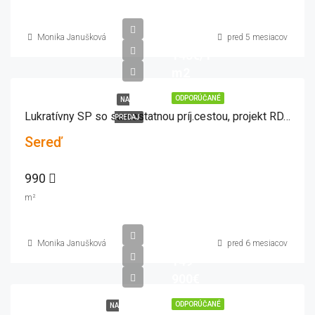
Monika Janušková
pred 5 mesiacov
143€/1
m2
ODPORÚČANÉ
NA
Lukratívny SP so samostatnou príj.cestou, projekt RD, 990 m2
PREDAJ
Sereď
990
m²
Monika Janušková
pred 6 mesiacov
149
900€
ODPORÚČANÉ
NA