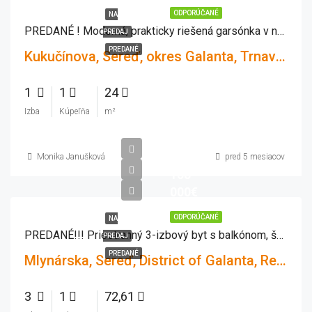
ODPORÚČANÉ
NA
PREDANÉ ! Moderná, prakticky riešená garsónka v novostavbe MEANDER Sereď
PREDAJ
PREDANÉ
Kukučínova, Sereď, okres Galanta, Trnavský kraj, Západné Slovensko, 926 01, Slovensko
1
1
24
Izba
Kúpeľňa
m²
Monika Janušková
pred 5 mesiacov
158
000€
ODPORÚČANÉ
NA
PREDANÉ!!! Priestranný 3-izbový byt s balkónom, šatníkom a krásnym výhľadom – Sereď, Mlynárska
PREDAJ
PREDANÉ
Mlynárska, Sereď, District of Galanta, Region of Trnava, Western Slovakia, 926 01, Slovakia
3
1
72,61