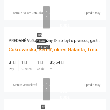
Samuel Viliam Januška
pred 2 roky
138
000€
NA
PREDANÉ Veľkometrážny 3-izb. byt s pivnicou, garážou v Seredi
PREDAJ
PREDANÉ
Cukrovarská, Sereď, okres Galanta, Trnavský kraj, Západné Slovensko, 926 01, Slovensko
3
1
1
85,54
Izby
Kúpeľňa
Garáž
m²
Monika Janušková
pred 2 roky
650
000€
NA