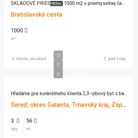
SKLADOVÉ PRIESTORY 1000 m2 v priemyselnej časti mesta Sereď, ul. Bratislavská cesta
PREDAJ
Bratislavská cesta
1000
m²
Monika Janušková
pred 3 roky
120
000€
Hľadáme pre konkrétneho klienta 2,3-izbový byt s balkónom
Sereď, okres Galanta, Trnavský kraj, Západné Slovensko, Slovensko
3
56
Izby
m²