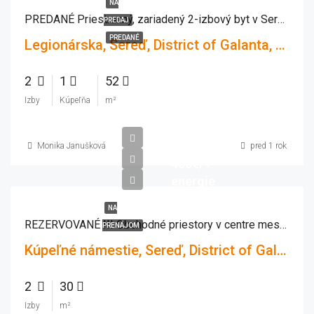
NA
PREDANÉ Priestranný, zariadený 2-izbový byt v Seredi – skvelá lokalita, výborná investícia!
PREDAJ
PREDANÉ
Legionárska, Sereď, District of Galanta, Region of Trnava, Western Slovakia, 926 01, Slovakia
2
1
52
Izby
Kúpeľňa
m²
Monika Janušková
pred 1 rok
400€/+
energie
NA
REZERVOVANÉ !!! Obchodné priestory v centre mesta Sereď 30m2Realitná kancelária TOP REALITY MJ ponúka na prenájom obchodného priestoru v centre Serede – Kúpeľné námestie
PRENÁJOM
Kúpeľné námestie, Sereď, District of Galanta, Region of Trnava, Western Slovakia, 926 01, Slovakia
2
30
Izby
m²