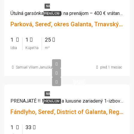
NA
Útulná garsónka v Seredi na prenájom – 400 € vrátane energií
PRENÁJOM
Parková, Sereď, okres Galanta, Trnavský kraj, 926 01, Slovensko
1
1
25
Izba
Kúpeľňa
m²
Samuel Viliam Januška
pred 1 mesiac
560€
NA
PRENAJATÉ !! Moderný a luxusne zariadený 1-izbový byt v Seredi – Fándlyho ulica
PRENÁJOM
Fándlyho, Sereď, District of Galanta, Region of Trnava, 926 01, Slovakia
1
33