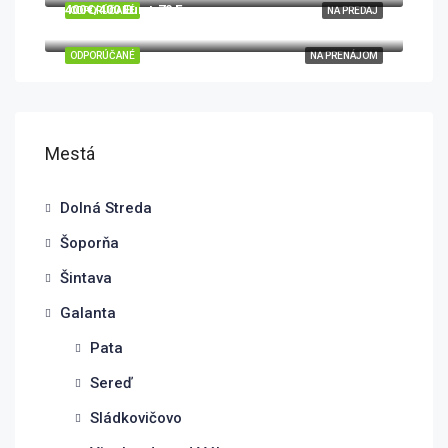
400€/400 Eur + 70 Eur
ODPORÚČANÉ
NA PREDAJ
Sokolovce, okres Piešťany, Trnavský kraj, 922 31, Slovensko
ODPORÚČANÉ
NA PRENÁJOM
Mestá
Dolná Streda
Šoporňa
Šintava
Galanta
Pata
Sereď
Sládkovičovo