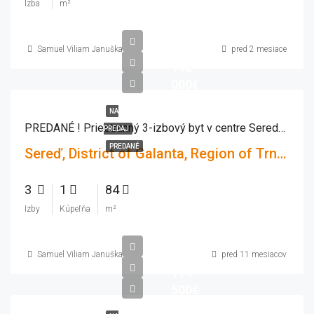
Izba
m²
Samuel Viliam Januška
pred 2 mesiace
142
000€
NA
PREDANÉ ! Priestranný 3-izbový byt v centre Serede – 84 m² s balkónom
PREDAJ
PREDANÉ
Sereď, District of Galanta, Region of Trnava, Western Slovakia, 926 01, Slovakia
3
1
84
Izby
Kúpeľňa
m²
Samuel Viliam Januška
pred 11 mesiacov
114
500€