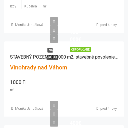
Izby
Kúpeľňa
m²
Monika Janušková
pred 4 roky
135
000€
ODPORÚČANÉ
NA
STAVEBNÝ POZEMOK 1000 m2, stavebné povolenie,projekt Vinohrady nad Váhom
PREDAJ
Vinohrady nad Váhom
1000
m²
Monika Janušková
pred 4 roky
400€