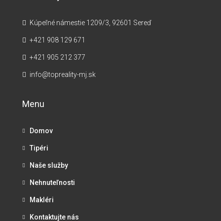
Kúpeľné námestie 1209/3, 92601 Sereď
+421 908 129 671
+421 905 212 377
info@topreality-mj.sk
Menu
Domov
Tipéri
Naše služby
Nehnuteľnosti
Makléri
Kontaktujte nás