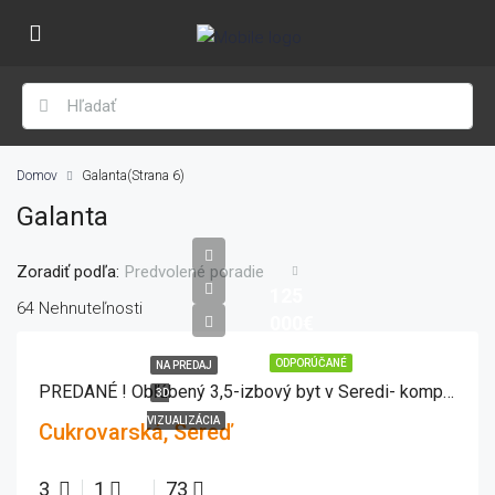
Domov
Galanta
(Strana 6)
Galanta
Zoradiť podľa:
Predvolené poradie
125
64 Nehnuteľnosti
000€
ODPORÚČANÉ
NA PREDAJ
PREDANÉ ! Obľúbený 3,5-izbový byt v Seredi- komplet prerobený
3D
VIZUALIZÁCIA
Cukrovarská, Sereď
3
1
73