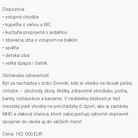
Dispozícia:
• vstupná chodba
• kúpeľňa s vaňou a WC
• kuchyňa prepojená s jedálňou
• obývacia izba s vstupom na balkón
• spálňa
• detská izba
• veľká špajza / šatník
Občianska vybavenosť:
Byt sa nachádza v srdci Serede, kde je všetko na dosah pešej
chôdze – obchody, školy, škôlky, zdravotné stredisko, pošta,
banky, reštaurácie a kaviarne. V neďalekej blízkosti je tiež
mestský park vhodný na prechádzky či šport, ako aj zastávky
MHD a vlaková stanica, ktoré zabezpečujú výborné dopravné
spojenie do okolia aj do väčších miest.
Cena: 142. 000 EUR