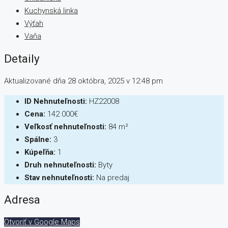
Kuchynská linka
Výťah
Vaňa
Detaily
Aktualizované dňa 28 októbra, 2025 v 12:48 pm
ID Nehnuteľnosti:
HZ22008
Cena:
142 000€
Veľkosť nehnuteľnosti:
84 m²
Spálne:
3
Kúpeľňa:
1
Druh nehnuteľnosti:
Byty
Stav nehnuteľnosti:
Na predaj
Adresa
Otvoriť v Google Maps