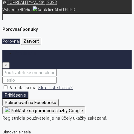
©
TOPREALITY-MJ.SK | 2023
Vytvorilo štúdio
ADATELIER
Porovnať ponuky
Porovnaj
Zatvoriť
Prihlásenie
×
Pamätaj si ma
Stratili ste heslo?
Prihlásenie
Pokračovať na Facebooku
Prihláste sa pomocou služby Google
Registrácia používateľa je na účely ukážky zakázaná.
Obnovenie hesla