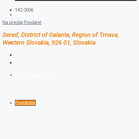
142 000€
Náš tím
Na predaj
Predané
Sereď, District of Galanta, Region of Trnava,
Western Slovakia, 926 01, Slovakia
Kontaktujte nás
(+421) 908 129 671
Ponúknite