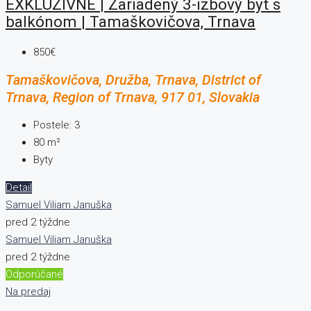
EXKLUZÍVNE | Zariadený 3-izbový byt s
balkónom | Tamaškovičova, Trnava
850€
Tamaškovičova, Družba, Trnava, District of
Trnava, Region of Trnava, 917 01, Slovakia
Postele:
3
80
m²
Byty
Detail
Samuel Viliam Januška
pred 2 týždne
Samuel Viliam Januška
pred 2 týždne
Odporúčané
Na predaj