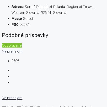
Adresa
Sereď, District of Galanta, Region of Trnava,
Western Slovakia, 926 01, Slovakia
Mesto
Sereď
PSČ
926 01
Podobné príspevky
Odporúčané
Na prenájom
850€
Na prenájom