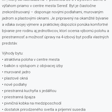
výťahom priamo v centre mesta Sereď. Byt je čiastočne
zrekonštruovaný – disponuje novými podlahami, murovaným
jadrom a plastovými oknami. Je pripravený na okamžité bývanie
a vďaka svojej výmere a praktickej dispozícii ponúka komfortné
bývanie pre rodinu aj jednotlivcov, ktorí ocenia výbornú polohu a
priestrannosť a možnosť úpravy na 4-izbový byt podľa vlastných
predstáv.
Výhody bytu:
• atraktívna poloha v centre mesta
• balkón s výstupom z obývacej izby
• murované jadro
• plastové okná
• nové podlahy
• priestranná kuchyňa s jedálňou
• priestranná špajza
• pivničná kobka na medziposchodí
• dostatok prirodzeného svetla a príjemní susedia