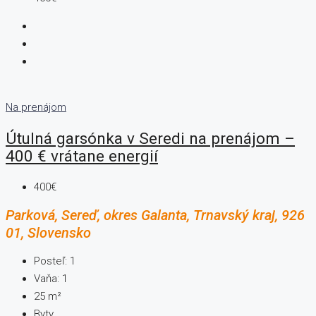
Na prenájom
Útulná garsónka v Seredi na prenájom –
400 € vrátane energií
400€
Parková, Sereď, okres Galanta, Trnavský kraj, 926
01, Slovensko
Posteľ:
1
Vaňa:
1
25
m²
Byty