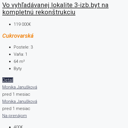
Vo vyhľadávanej lokalite 3-izb.byt na
kompletnú rekonštrukciu
119 000€
Cukrovarská
Postele:
3
Vaňa:
1
64
m²
Byty
Detail
Monika Janušková
pred 1 mesiac
Monika Janušková
pred 1 mesiac
Na prenájom
400€