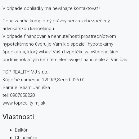
V prípade obhliadky ma neváhajte kontaktovať !
Cena zahŕňa kompletný právny servis zabezpečený
advokátskou kanceláriou.
V prípade financovania nehnuteľnosti prostredníctvom
hypotekárneho úveru je Vám k dispozícii hypotekárny
špecialista, ktorý vybaví Vašu hypotéku za výhodnejších
podmienok a tým šetríte nielen svoje financie ale aj Váš čas.
TOP REALITY MJ s.r.o.
Kúpeľné námestie 1209/3,Sereď 926 01
Samuel Viliam Januška
tel: 0907658220
www.topreality-mj.sk
Vlastnosti
Balkón
Chladnička