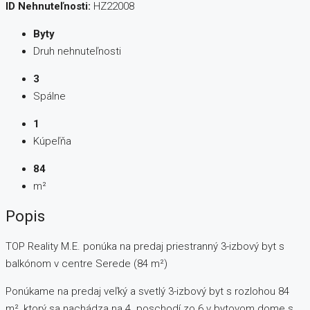
ID Nehnuteľnosti:
HZ22008
Byty
Druh nehnuteľnosti
3
Spálne
1
Kúpeľňa
84
m²
Popis
TOP Reality M.E. ponúka na predaj priestranný 3-izbový byt s
balkónom v centre Serede (84 m²)
Ponúkame na predaj veľký a svetlý 3-izbový byt s rozlohou 84
m², ktorý sa nachádza na 4. poschodí zo 6 v bytovom dome s