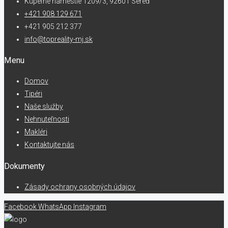
Kúpeľné námestie 1209/3, 92601 Sereď
+421 908 129 671
+421 905 212 377
info@topreality-mj.sk
Menu
Domov
Tipéri
Naše služby
Nehnuteľnosti
Makléri
Kontaktujte nás
Dokumenty
Zásady ochrany osobných údajov
Facebook
WhatsApp
Instagram