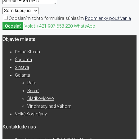
Odoslaním tohto formulára súhlasím
Podmienky používania
Odoslať
Volať
+421 907 658 220
WhatsApp
Objavte miesta
Dolná Streda
Šoporňa
Šintava
Galanta
Pata
Sereď
Sládkovičovo
Vinohrady nad Váhom
Veľké Kostoľany
Kontaktujte nás