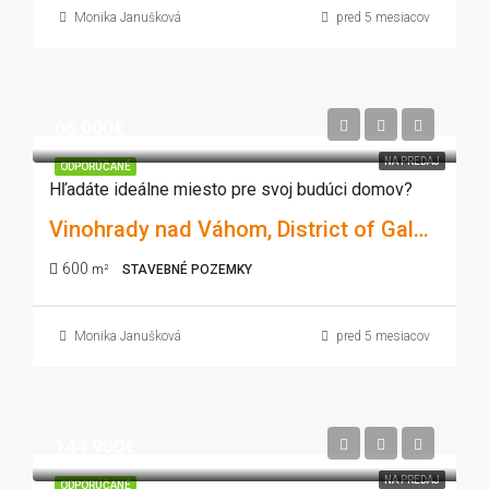
Monika Janušková
pred 5 mesiacov
66 000€
NA PREDAJ
ODPORÚČANÉ
Hľadáte ideálne miesto pre svoj budúci domov?
Vinohrady nad Váhom, District of Galanta, Region of Trnava, Western Slovakia, 925 55, Slovakia
600
m²
STAVEBNÉ POZEMKY
Monika Janušková
pred 5 mesiacov
144 900€
NA PREDAJ
ODPORÚČANÉ