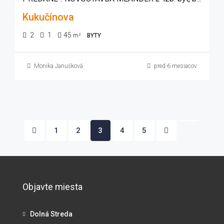
Kukučínova
2
1
45
m²
BYTY
Monika Janušková
pred 6 mesiacov
1
2
3
4
5
Objavte miesta
Dolná Streda