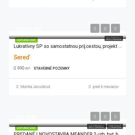
143€/1 m2
NA PREDAJ
ODPORÚČANÉ
Lukratívny SP so samostatnou príj.cestou, projekt RD, 990 m2
Sereď
990
m²
STAVEBNÉ POZEMKY
Monika Janušková
pred 6 mesiacov
149 900€
NA PREDAJ
PREDANÉ
ODPORÚČANÉ
PREDANÉ ! NOVOSTAVBA MEANDER 2-izb. byt, balkón, lódžia, zariadený