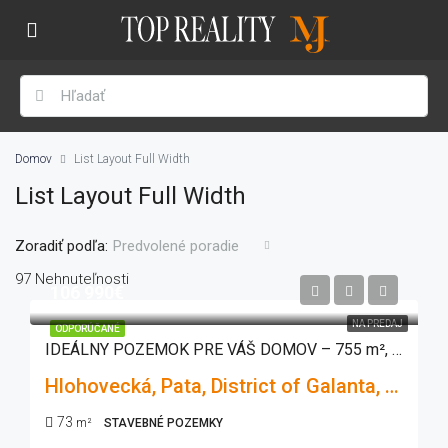
Domov
List Layout Full Width
List Layout Full Width
Zoradiť podľa:
Predvolené poradie
97 Nehnuteľnosti
106 990€
NA PREDAJ
ODPORÚČANÉ
IDEÁLNY POZEMOK PRE VÁŠ DOMOV – 755 m², IS, POKOJNÁ LOKALITA PATA
Hlohovecká, Pata, District of Galanta, Region of Trnava, Western Slovakia, 925 53, Slovakia
73
m²
STAVEBNÉ POZEMKY