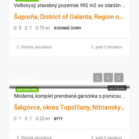
Veľkorysý stavebný pozemok 992 m2 so starším rodinný domom
Šoporňa, District of Galanta, Region of Trnava, Western Slovakia, 925 52, Slovakia
3
1
75
m²
RODINNÉ DOMY
Monika Janušková
pred 5 mesiacov
56 900€
NA PREDAJ
ODPORÚČANÉ
Moderná, komplet prerobená garsónka s pivnicou v obci Šalgovce-ihneď voľná !
Šalgovce, okres Topoľčany, Nitriansky kraj, Západné Slovensko, 956 06, Slovensko
1
1
22
m²
BYTY
Monika Janušková
pred 5 mesiacov