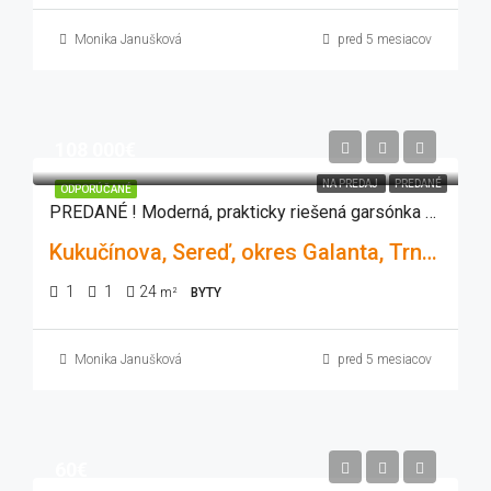
Monika Janušková
pred 5 mesiacov
108 000€
NA PREDAJ
PREDANÉ
ODPORÚČANÉ
PREDANÉ ! Moderná, prakticky riešená garsónka v novostavbe MEANDER Sereď
Kukučínova, Sereď, okres Galanta, Trnavský kraj, Západné Slovensko, 926 01, Slovensko
1
1
24
m²
BYTY
Monika Janušková
pred 5 mesiacov
60€