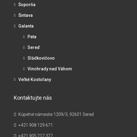
Šoporňa
Šintava
Galanta
Pata
Sereď
Sládkovičovo
Vinohrady nad Váhom
Veľké Kostoľany
Kontaktujte nás
Kúpeľné námestie 1209/3, 92601 Sereď
+421 908 129 671
+421 905 212 377