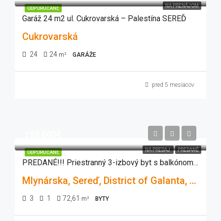
NA PRENÁJOM
ODPORÚČANÉ
Garáž 24 m2 ul. Cukrovarská – Palestína SEREĎ
Cukrovarská
24
24
m²
GARÁŽE
pred 5 mesiacov
158 000€
NA PREDAJ
PREDANÉ
ODPORÚČANÉ
PREDANÉ!!! Priestranný 3-izbový byt s balkónom, šatníkom a krásnym výhľadom – Sereď, Mlynárska
Mlynárska, Sereď, District of Galanta, Region of Trnava, Western Slovakia, 926 01, Slovakia
3
1
72,61
m²
BYTY