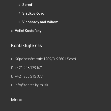
Sereď
Sládkovičovo
Vinohrady nad Váhom
Veľké Kostoľany
Kontaktujte nás
Kúpeľné námestie 1209/3, 92601 Sereď
+421 908 129 671
+421 905 212 377
info@topreality-mj.sk
Menu