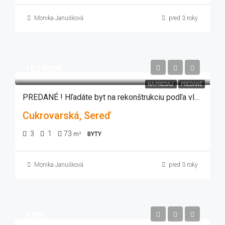
Monika Janušková
pred 3 roky
103 000€
NA PREDAJ
PREDANÉ
PREDANÉ ! Hľadáte byt na rekonštrukciu podľa vlastných predstáv?
Cukrovarská, Sereď
3
1
73
m²
BYTY
Monika Janušková
pred 3 roky
570€