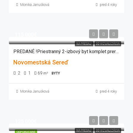
Monika Janušková
pred 4 roky
115 000€
NA PREDAJ
3D VIZUALIZÁCIA
PREDANÉ !Priestranný 2-izbový byt komplet prerobený-komplet zariadený SEREĎ 6/6 posch.
Novomestská Sereď
2
1
69
m²
BYTY
Monika Janušková
pred 4 roky
125 000€
NA PREDAJ
3D VIZUALIZÁCIA
ODPORÚČANÉ