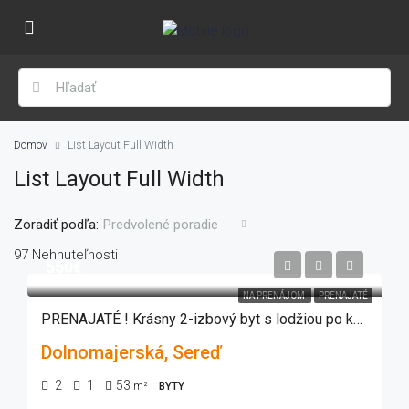
Domov
List Layout Full Width
List Layout Full Width
Zoradiť podľa:
Predvolené poradie
97 Nehnuteľnosti
550€
NA PRENÁJOM
PRENAJATÉ
PRENAJATÉ ! Krásny 2-izbový byt s lodžiou po kompletnej rekonštrukcii
Dolnomajerská, Sereď
2
1
53
m²
BYTY