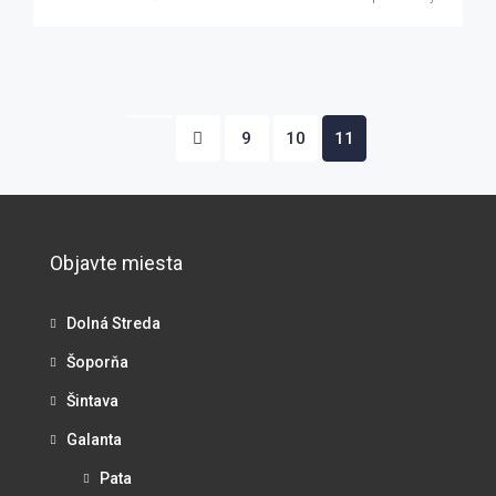
9
10
11
Objavte miesta
Dolná Streda
Šoporňa
Šintava
Galanta
Pata