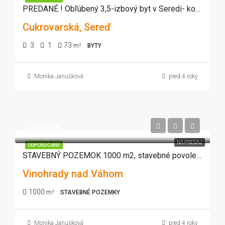
PREDANÉ ! Obľúbený 3,5-izbový byt v Seredi- komplet prerobený
Cukrovarská, Sereď
3
1
73
m²
BYTY
Monika Janušková
pred 4 roky
135 000€
NA PREDAJ
ODPORÚČANÉ
STAVEBNÝ POZEMOK 1000 m2, stavebné povolenie,projekt Vinohrady nad Váhom
Vinohrady nad Váhom
1000
m²
STAVEBNÉ POZEMKY
Monika Janušková
pred 4 roky