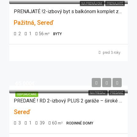
NA PRENÁJOM
PRENAJATÉ
PRENAJATÉ !2-izbový byt s balkónom komplet zariadený v Seredi, ul. Pažitná
Pažitná, Sereď
2
1
56
m²
BYTY
pred 3 roky
65 000€
NA PREDAJ
PREDANÉ
ODPORÚČANÉ
PREDANÉ ! RD 2-izbový PLUS 2 garáže – široké využitie za super cenu !
Sereď
3
1
39
60
m²
RODINNÉ DOMY