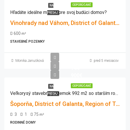
ODPORÚČANÉ
NA
Hľadáte ideálne miesto pre svoj budúci domov?
PREDAJ
Vinohrady nad Váhom, District of Galanta, Region of Trnava, Western Slovakia, 925 55, Slovakia
600
m²
STAVEBNÉ POZEMKY
Monika Janušková
pred 5 mesiacov
144
900€
ODPORÚČANÉ
NA
Veľkorysý stavebný pozemok 992 m2 so starším rodinný domom
PREDAJ
Šoporňa, District of Galanta, Region of Trnava, Western Slovakia, 925 52, Slovakia
3
1
75
m²
RODINNÉ DOMY