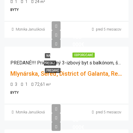
1
1
24
m²
BYTY
Monika Janušková
pred 5 mesiacov
158
000€
ODPORÚČANÉ
NA
PREDANÉ!!! Priestranný 3-izbový byt s balkónom, šatníkom a krásnym výhľadom – Sereď, Mlynárska
PREDAJ
PREDANÉ
Mlynárska, Sereď, District of Galanta, Region of Trnava, Western Slovakia, 926 01, Slovakia
3
1
72,61
m²
BYTY
Monika Janušková
pred 5 mesiacov
66
000€