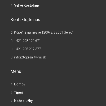
Veľké Kostoľany
Kontaktujte nás
Kúpeľné námestie 1209/3, 92601 Sereď
+421 908 129 671
+421 905 212 377
info@topreality-mj.sk
Menu
Domov
Tipéri
Naše služby