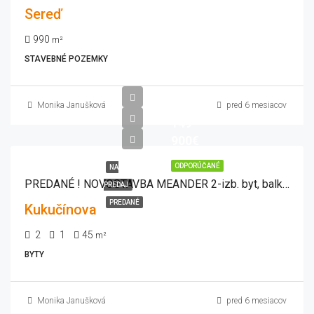
Sereď
990
m²
STAVEBNÉ POZEMKY
Monika Janušková
pred 6 mesiacov
149
900€
ODPORÚČANÉ
NA
PREDANÉ ! NOVOSTAVBA MEANDER 2-izb. byt, balkón, lódžia, zariadený
PREDAJ
PREDANÉ
Kukučínova
2
1
45
m²
BYTY
Monika Janušková
pred 6 mesiacov