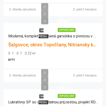
Monika Janušková
pred 5 mesiacov
56
900€
ODPORÚČANÉ
NA
Moderná, komplet prerobená garsónka s pivnicou v obci Šalgovce-ihneď voľná !
PREDAJ
Šalgovce, okres Topoľčany, Nitriansky kraj, Západné Slovensko, 956 06, Slovensko
1
1
22
m²
BYTY
Monika Janušková
pred 5 mesiacov
143€/1
m2
ODPORÚČANÉ
NA
Lukratívny SP so samostatnou príj.cestou, projekt RD, 990 m2
PREDAJ