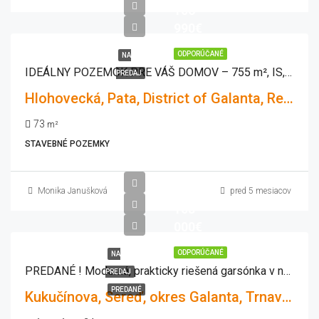
106
990€
ODPORÚČANÉ
NA
IDEÁLNY POZEMOK PRE VÁŠ DOMOV – 755 m², IS, POKOJNÁ LOKALITA PATA
PREDAJ
Hlohovecká, Pata, District of Galanta, Region of Trnava, Western Slovakia, 925 53, Slovakia
73
m²
STAVEBNÉ POZEMKY
Monika Janušková
pred 5 mesiacov
108
000€
ODPORÚČANÉ
NA
PREDANÉ ! Moderná, prakticky riešená garsónka v novostavbe MEANDER Sereď
PREDAJ
PREDANÉ
Kukučínova, Sereď, okres Galanta, Trnavský kraj, Západné Slovensko, 926 01, Slovensko