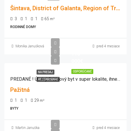
Šintava, District of Galanta, Region of Trnava, Western Slovakia, 925 51, Slovakia
3
1
1
65
m²
RODINNÉ DOMY
Monika Janušková
pred 4 mesiace
115
000€
ODPORÚČANÉ
NA PREDAJ
PREDANÉ ! Útulný 1-izbový byt v super lokalite, ihneď voľný
REZERVOVANÉ
Pažitná
1
1
29
m²
BYTY
Martin Januška
pred 4 mesiace