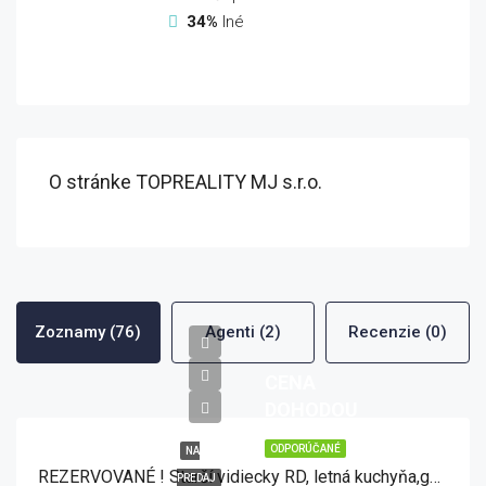
34%
Iné
O stránke TOPREALITY MJ s.r.o.
Zoznamy (76)
Agenti (2)
Recenzie (0)
CENA
DOHODOU
ODPORÚČANÉ
NA
REZERVOVANÉ ! Starší vidiecky RD, letná kuchyňa,garáž v tichej lokalite obce Šintava
PREDAJ