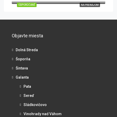
ODPORÚČANÉ
NA PRENÁJOM
Objavte miesta
Dolná Streda
Šoporňa
Šintava
Galanta
Pata
Sereď
Sládkovičovo
Vinohrady nad Váhom