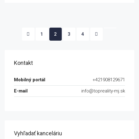
1
2
3
4
Kontakt
Mobilný portál
+421908129671
E-mail
info@topreality-mj.sk
Vyhľadať kanceláriu