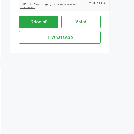
Odoslať
Volať
WhatsApp