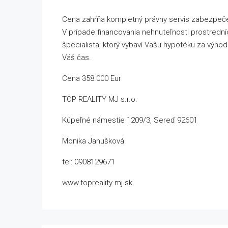
Cena zahŕňa kompletný právny servis zabezpeče
V prípade financovania nehnuteľnosti prostredn
špecialista, ktorý vybaví Vašu hypotéku za výhodn
Váš čas.
Cena 358.000 Eur
TOP REALITY MJ s.r.o.
Kúpeľné námestie 1209/3, Sereď 92601
Monika Janušková
tel: 0908129671
www.topreality-mj.sk