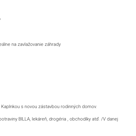
y
eálne na zavlažovanie záhrady
Za Kaplnkou s novou zástavbou rodinných domov.
traviny BILLA, lekáreň, drogéria , obchodíky atď. /V danej