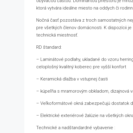
obývacou časťou. Dominantou priestoru je množs
ktorá vytvára ideálne miesto na oddych či rodinn
Nočná časť pozostáva z troch samostatných nep
pre všetkých členov domácnosti. K dispozícii je
technická miestnosť.
RD štandard:
– Laminátové podlahy, ukladané do vzoru herri
celoplošný kvalitný koberec pre vyšší konfort
– Keramická dlažba v vstupnej časti
– kúpeľňa s mramorovým obkladom, dizajnová vaň
– Veľkoformátové okná zabezpečujú dostatok den
– Elektrické exteriérové žalúzie na všetkých ok
Technické a nadštandardné vybavenie :