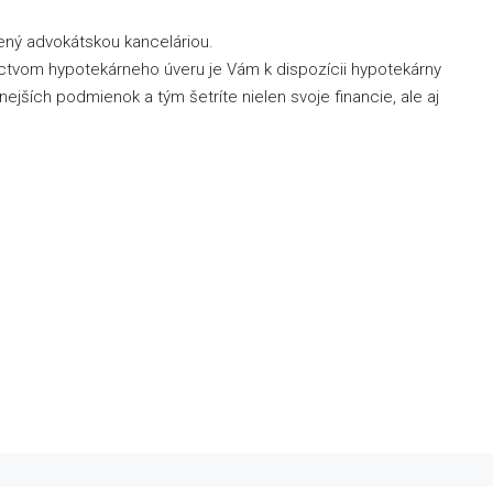
ný advokátskou kanceláriou.
íctvom hypotekárneho úveru je Vám k dispozícii hypotekárny
ejších podmienok a tým šetríte nielen svoje financie, ale aj