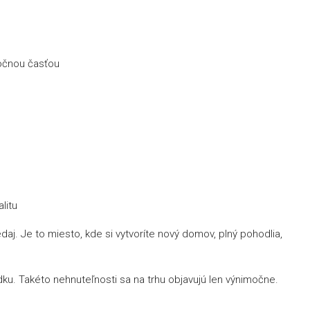
očnou časťou
litu
aj. Je to miesto, kde si vytvoríte nový domov, plný pohodlia,
dku. Takéto nehnuteľnosti sa na trhu objavujú len výnimočne.