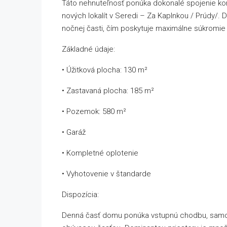
Táto nehnuteľnosť ponúka dokonalé spojenie komf
nových lokalít v Seredi – Za Kaplnkou / Prúdy/.
nočnej časti, čím poskytuje maximálne súkromie 
Základné údaje:
• Úžitková plocha: 130 m²
• Zastavaná plocha: 185 m²
• Pozemok: 580 m²
• Garáž
• Kompletné oplotenie
• Vyhotovenie v štandarde
Dispozícia:
Denná časť domu ponúka vstupnú chodbu, samos