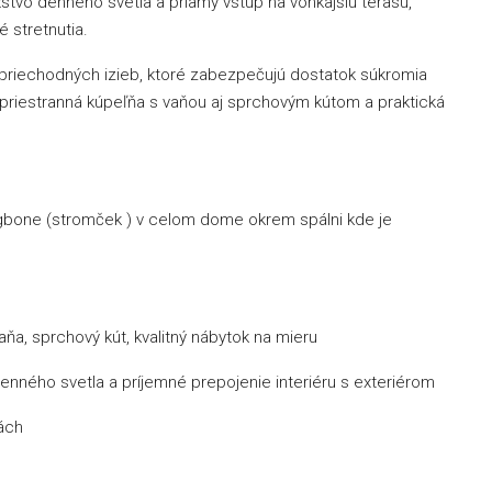
tvo denného svetla a priamy vstup na vonkajšiu terasu,
é stretnutia.
riechodných izieb, ktoré zabezpečujú dostatok súkromia
 priestranná kúpeľňa s vaňou aj sprchovým kútom a praktická
ngbone (stromček ) v celom dome okrem spálni kde je
a, sprchový kút, kvalitný nábytok na mieru
ného svetla a príjemné prepojenie interiéru s exteriérom
nách