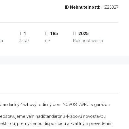
ID Nehnuteľnosti:
HZ23027
1
185
2025
ňa
Garáž
m²
Rok postavenia
dštandartný 4-izbový rodinný dom NOVOSTAVBU s garážou.
edstavujeme vám nadštandardnú 4-izbovú novostavbu
ektúrou, premyslenou dispozíciou a kvalitným prevedením.