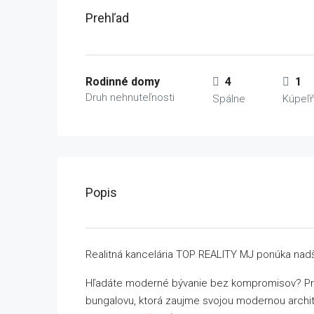
Prehľad
Rodinné domy
4
1
Druh nehnuteľnosti
Spálne
Kúpeľ
Popis
Realitná kancelária TOP REALITY MJ ponúka na
Hľadáte moderné bývanie bez kompromisov? Pr
bungalovu, ktorá zaujme svojou modernou archit