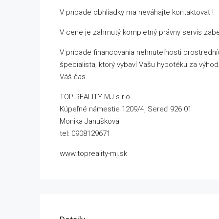
V prípade obhliadky ma neváhajte kontaktovať !
V cene je zahrnutý kompletný právny servis za
V prípade financovania nehnuteľnosti prostredn
špecialista, ktorý vybaví Vašu hypotéku za výhod
Váš čas.
TOP REALITY MJ s.r.o.
Kúpeľné námestie 1209/4, Sereď 926 01
Monika Janušková
tel: 0908129671
www.topreality-mj.sk