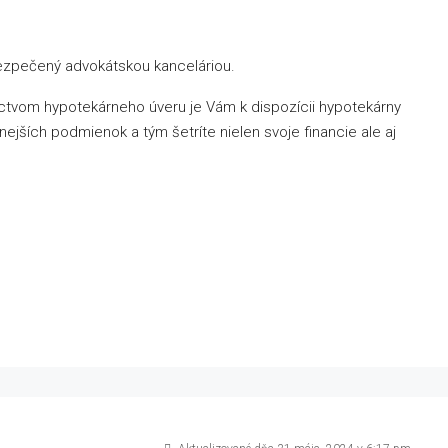
bezpečený advokátskou kanceláriou.
íctvom hypotekárneho úveru je Vám k dispozícii hypotekárny
nejších podmienok a tým šetríte nielen svoje financie ale aj