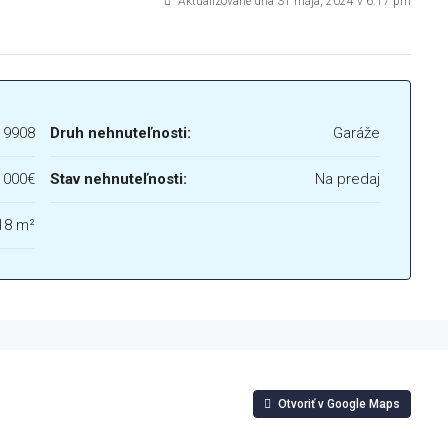
Aktualizované dňa 31 mája, 2024 v 6:17 pm
19908
Druh nehnuteľnosti:
Garáže
 000€
Stav nehnuteľnosti:
Na predaj
18 m²
Otvoriť v Google Maps