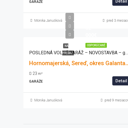
Detail
GARÁŽE
Monika Janušková
pred 3 mesiac
32
000€
ODPORÚČANÉ
NA
POSLEDNÁ VOLNÁ GARÁŽ – NOVOSTAVBA – garáž v Seredi
PREDAJ
Hornomajerská, Sereď, okres Galanta, Trnavský kraj, Zápa
23
m²
Detail
GARÁŽE
Monika Janušková
pred 9 mesiaco