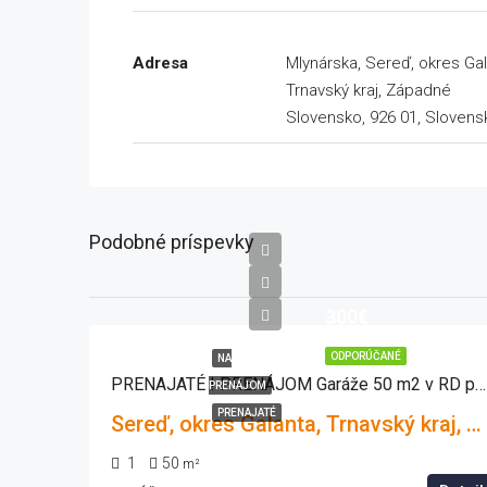
Adresa
Mlynárska, Sereď, okres Gal
Trnavský kraj, Západné
Slovensko, 926 01, Slovens
Podobné príspevky
300€
ODPORÚČANÉ
NA
PRENAJATÉ ! PRENÁJOM Garáže 50 m2 v RD po kompletnej rekonštrukcii
PRENÁJOM
PRENAJATÉ
Sereď, okres Galanta, Trnavský kraj, Západné Slovensko, 926 01, Slovensko
1
50
m²