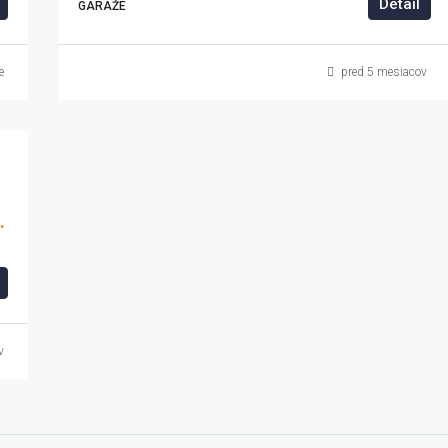
Detail
GARÁŽE
e
pred 5 mesiacov
dné Slovensko, 926 01, Slovensko
v