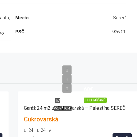
anta,
Mesto
Sereď
PSČ
926 01
ko
60€
ODPORÚČANÉ
NA
Garáž 24 m2 ul. Cukrovarská – Palestína SEREĎ
PRENÁJOM
Cukrovarská
24
24
m²