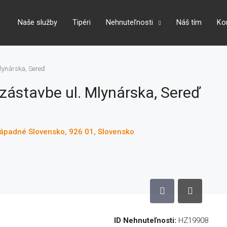
Naše služby
Tipéri
Nehnuteľnosti
Náš tím
Ko
lynárska, Sereď
zástavbe ul. Mlynárska, Sereď
 Západné Slovensko, 926 01, Slovensko
ID Nehnuteľnosti:
HZ19908