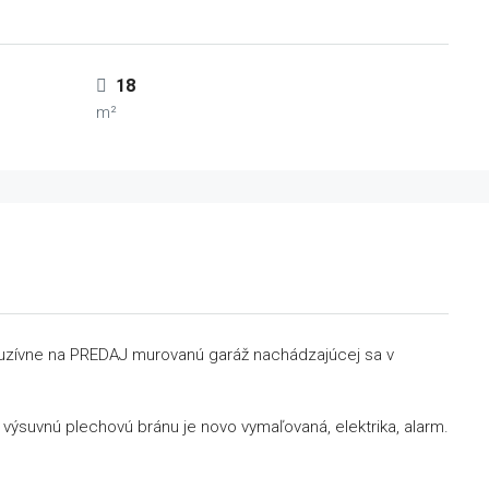
18
m²
luzívne na PREDAJ murovanú garáž nachádzajúcej sa v
výsuvnú plechovú bránu je novo vymaľovaná, elektrika, alarm.