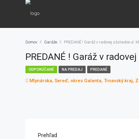
Domov
Garáže
PREDANÉ ! Garáž v radovej zástavbe ul. M
PREDANÉ ! Garáž v radovej 
ODPORÚČANÉ
NA PREDAJ
PREDANÉ
Mlynárska, Sereď, okres Galanta, Trnavský kraj,
Prehľad