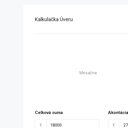
Kalkulačka Úveru
Mesačne
Celková suma
Akontáci
€
€