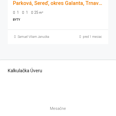
Parková, Sereď, okres Galanta, Trnavský kraj, 926 01, Slovensko
1
1
25
m²
BYTY
Samuel Viliam Januška
pred 1 mesiac
Kalkulačka Úveru
Mesačne