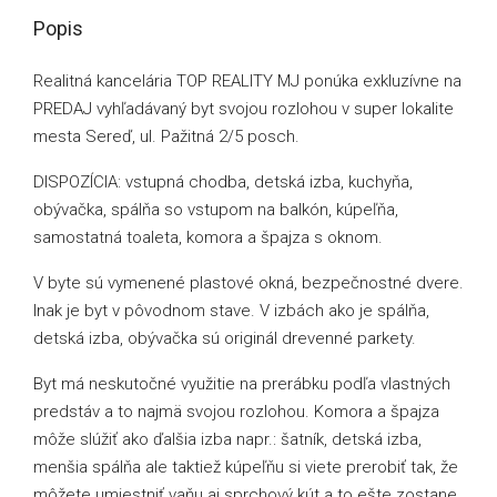
Popis
Realitná kancelária TOP REALITY MJ ponúka exkluzívne na
PREDAJ vyhľadávaný byt svojou rozlohou v super lokalite
mesta Sereď, ul. Pažitná 2/5 posch.
DISPOZÍCIA: vstupná chodba, detská izba, kuchyňa,
obývačka, spálňa so vstupom na balkón, kúpeľňa,
samostatná toaleta, komora a špajza s oknom.
V byte sú vymenené plastové okná, bezpečnostné dvere.
Inak je byt v pôvodnom stave. V izbách ako je spálňa,
detská izba, obývačka sú originál drevenné parkety.
Byt má neskutočné využitie na prerábku podľa vlastných
predstáv a to najmä svojou rozlohou. Komora a špajza
môže slúžiť ako ďalšia izba napr.: šatník, detská izba,
menšia spálňa ale taktiež kúpeľňu si viete prerobiť tak, že
môžete umiestniť vaňu aj sprchový kút a to ešte zostane