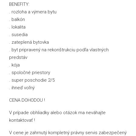
BENEFITY:
. rozloha a výmera bytu
. balkón
. lokalita
. susedia
. zateplená bytovka
. byt pripravený na rekonštrukciu podľa vlastných
predstáv
. kója
. spoločné priestory
. super poschodie 2/5
. ihneď voľný
CENA DOHODOU !
V prípade obhliadky alebo otázok ma neváhajte
kontaktovať !
V cene je zahrnutý kompletný právny servis zabezpečený