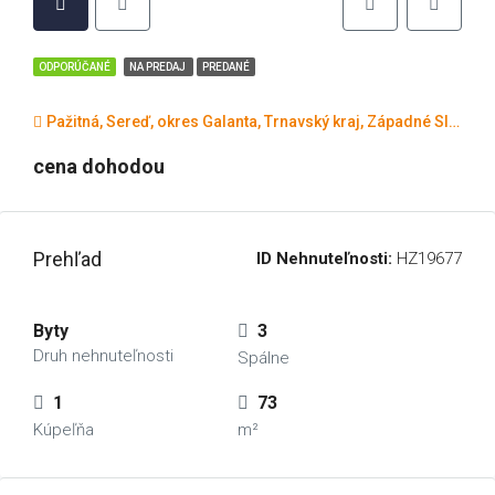
ODPORÚČANÉ
NA PREDAJ
PREDANÉ
Pažitná, Sereď, okres Galanta, Trnavský kraj, Západné Slovensko, 926 01, Slovensko
cena dohodou
Prehľad
ID Nehnuteľnosti:
HZ19677
Byty
3
Druh nehnuteľnosti
Spálne
1
73
Kúpeľňa
m²