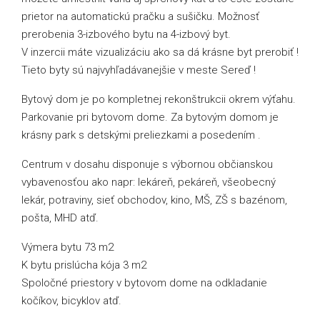
prietor na automatickú pračku a sušičku. Možnosť
prerobenia 3-izbového bytu na 4-izbový byt.
V inzercii máte vizualizáciu ako sa dá krásne byt prerobiť !
Tieto byty sú najvyhľadávanejšie v meste Sereď !
Bytový dom je po kompletnej rekonštrukcii okrem výťahu.
Parkovanie pri bytovom dome. Za bytovým domom je
krásny park s detskými preliezkami a posedením .
Centrum v dosahu disponuje s výbornou občianskou
vybavenosťou ako napr: lekáreň, pekáreň, všeobecný
lekár, potraviny, sieť obchodov, kino, MŠ, ZŠ s bazénom,
pošta, MHD atď.
Výmera bytu 73 m2
K bytu prislúcha kója 3 m2
Spoločné priestory v bytovom dome na odkladanie
kočíkov, bicyklov atď.