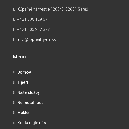
Kúpeľné námestie 1209/3, 92601 Sereď
+421 908 129 671
+421 905 212 377
info@topreality-mj.sk
Menu
Domov
Tipéri
Naše služby
Nehnuteľnosti
Makléri
Kontaktujte nás