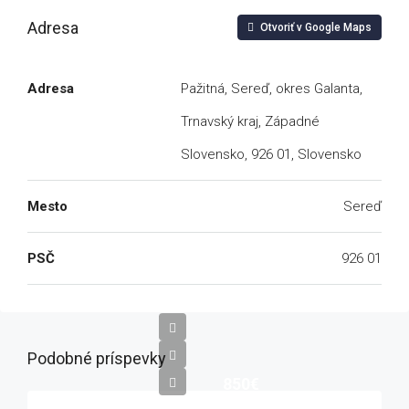
Adresa
Otvoriť v Google Maps
Adresa
Pažitná, Sereď, okres Galanta,
Trnavský kraj, Západné
Slovensko, 926 01, Slovensko
Mesto
Sereď
PSČ
926 01
Podobné príspevky
850€