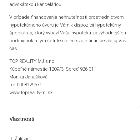
advokátskou kanceláriou.
V prípade financovania nehnuteľnosti prostredníctvom
hypotekárneho úveru je Vám k dispozícii hypotekárny
špecialista, ktorý vybaví Vašu hypotéku za výhodnejších
podmienok a tým šetríte nielen svoje financie ale aj Váš
čas.
TOP REALITY MJ s.r.o.
Kúpeľné námestie 1209/3, Sereď 926 01
Monika Janušková
tel: 0908129671
www.topreality-mj.sk
Vlastnosti
Žalúzie