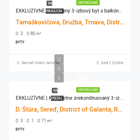
ODPORÚČANÉ
NA
EXKLUZÍVNE | Zariadený 3-izbový byt s balkónom | Tamaškovičova, Trnava
PRENÁJOM
Tamaškovičova, Družba, Trnava, District of Trnava, Region of Trnava, 917 01, Slovakia
3
80
m²
BYTY
Samuel Viliam Januška
pred 2 týždne
192
000€
ODPORÚČANÉ
NA
EXKLUZÍVNE | Kompletne zrekonštruovaný 3-izbový byt | 71 m² | Balkón | D.Štúra Sereď
PREDAJ
D. Štúra, Sereď, District of Galanta, Region of Trnava, 926 01, Slovakia
3
1
71
m²
BYTY