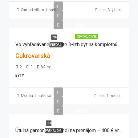
Samuel Viliam Januška
pred 3 týždne
119
000€
ODPORÚČANÉ
NA
Vo vyhľadávanej lokalite 3-izb.byt na kompletnú rekonštrukciu
PREDAJ
Cukrovarská
3
1
64
m²
BYTY
Monika Janušková
pred 1 mesiac
400€
NA
Útulná garsónka v Seredi na prenájom – 400 € vrátane energií
PRENÁJOM